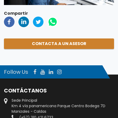
Compartir
CONTACTA A UN ASESOR
Follow Us
CONTÁCTANOS
Sede Principal
Km 4 vía panamericana Parque Centro Bodega 7D
Manizales - Caldas
(+57) 310 421 6733